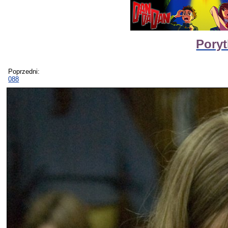
Poryt
Poprzedni:
088