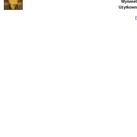
Wyświet
Użytkown
P