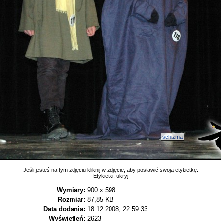
schizma
Jeśli jesteś na tym zdjęciu kliknij w zdjęcie, aby postawić swoją etykietkę.
Etykietki:
ukryj
Wymiary:
900 x 598
Rozmiar:
87,85 KB
Data dodania:
18.12.2008, 22:59:33
Wyświetleń:
2623