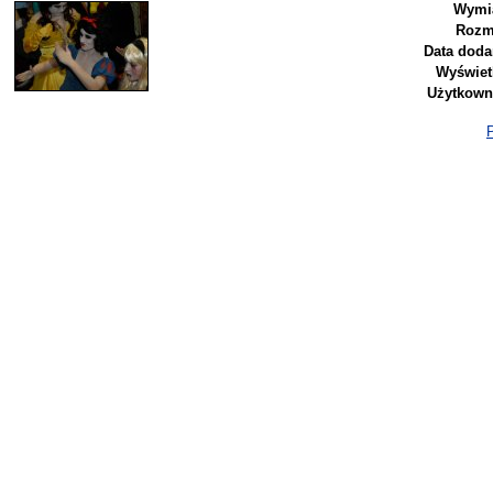
Wymia
Rozm
Data doda
Wyświet
Użytkown
P