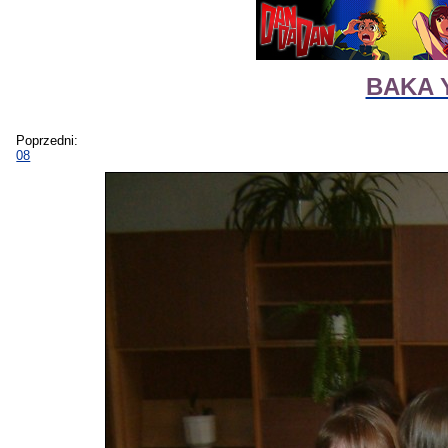
BAKA Y
Poprzedni:
08