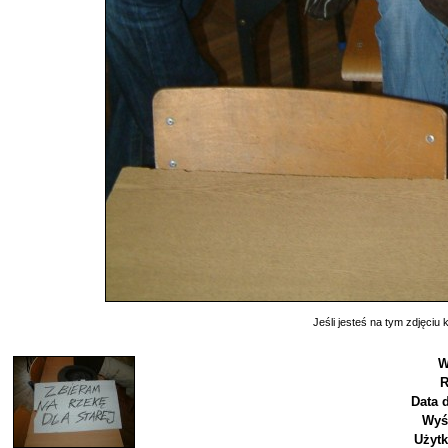
Jeśli jesteś na tym zdjęciu k
W
R
Data 
Wyś
Użyt