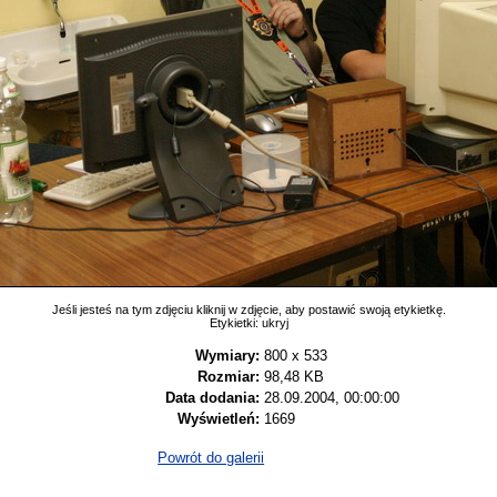
Jeśli jesteś na tym zdjęciu kliknij w zdjęcie, aby postawić swoją etykietkę.
Etykietki:
ukryj
Wymiary:
800 x 533
Rozmiar:
98,48 KB
Data dodania:
28.09.2004, 00:00:00
Wyświetleń:
1669
Powrót do galerii