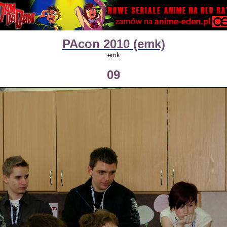
PAcon 2010 (emk)
emk
09