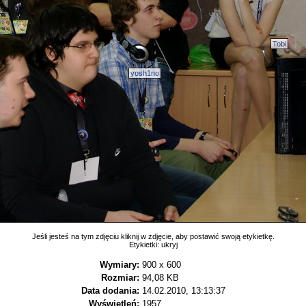
Tobi
yosh1no
Jeśli jesteś na tym zdjęciu kliknij w zdjęcie, aby postawić swoją etykietkę.
Etykietki:
ukryj
Wymiary:
900 x 600
Rozmiar:
94,08 KB
Data dodania:
14.02.2010, 13:13:37
Wyświetleń:
1957