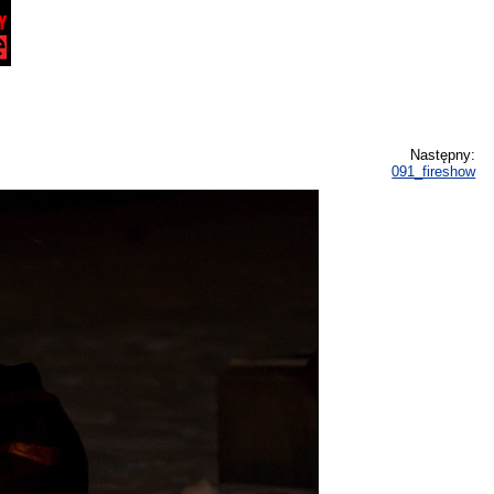
Następny:
091_fireshow