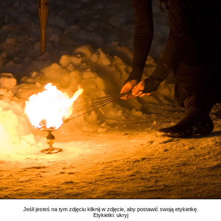
Jeśli jesteś na tym zdjęciu kliknij w zdjęcie, aby postawić swoją etykietkę.
Etykietki:
ukryj