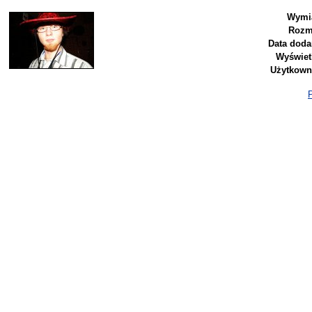
Wymia
Rozm
Data doda
Wyświet
Użytkown
P