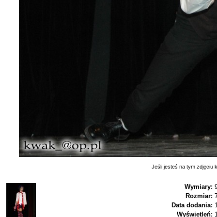
Jeśli jesteś na tym zdjęciu k
Wymiary:
Rozmiar:
Data dodania:
Wyświetleń: