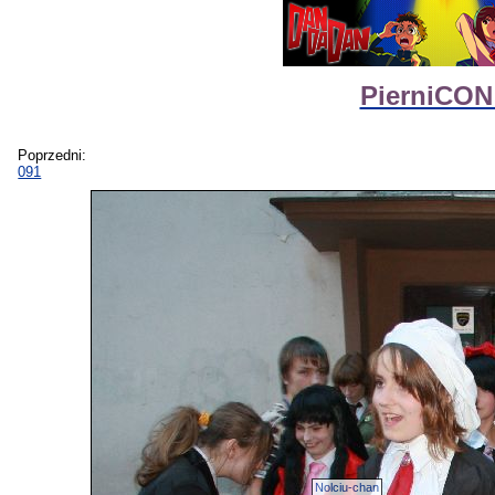
PierniCON 
Poprzedni:
091
Nolciu-chan