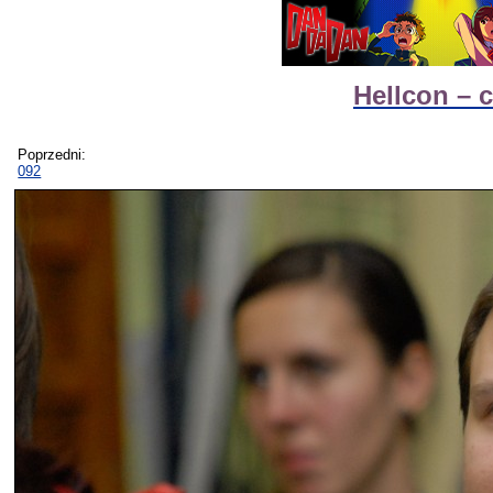
Hellcon – 
Poprzedni:
092