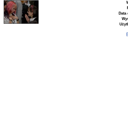
Data 
Wyś
Użyt
P