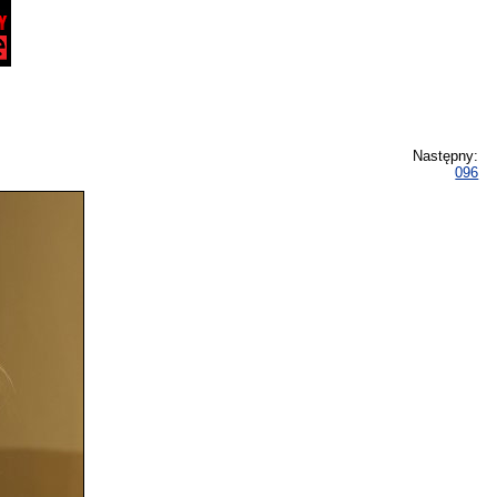
Następny:
096