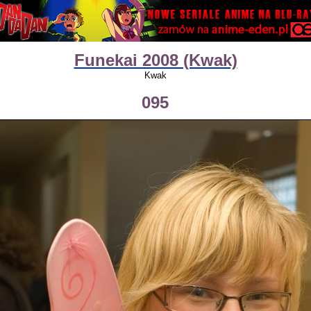
Funekai 2008 (Kwak)
Kwak
095