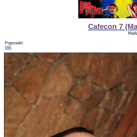
Cafecon 7 (M
Madz
Poprzedni:
095