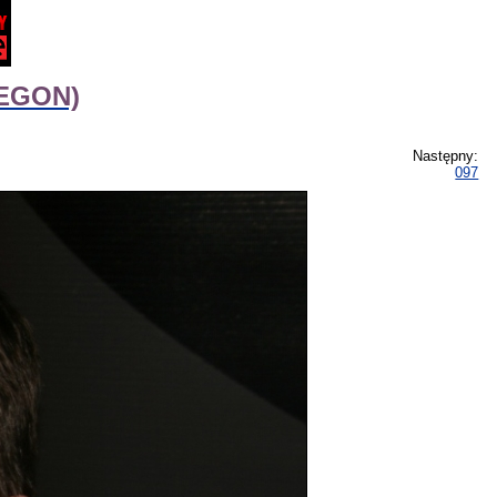
VEGON)
Następny:
097