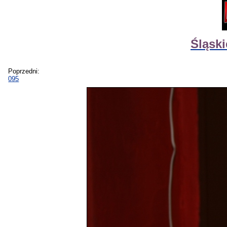
Śląsk
Poprzedni:
095