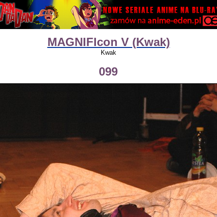
MAGNIFIcon V (Kwak)
Kwak
099