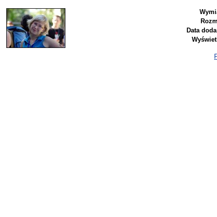
Wymia
Rozm
Data doda
Wyświet
P