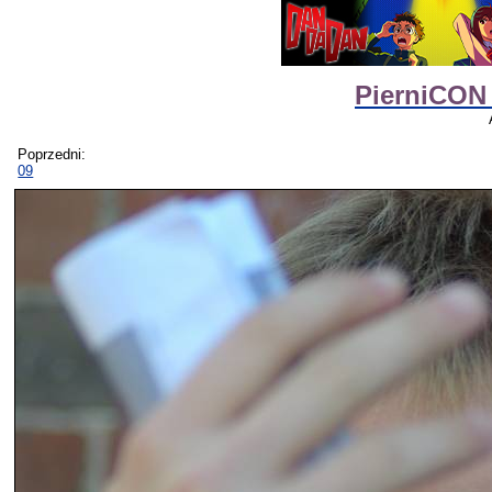
PierniCON 
Poprzedni:
09