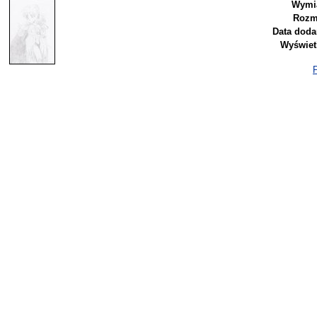
Wymia
Rozm
Data doda
Wyświet
P