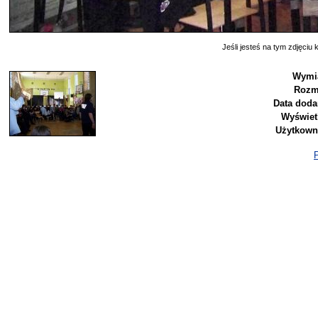
Jeśli jesteś na tym zdjęciu k
Wymia
Rozm
Data doda
Wyświet
Użytkown
P