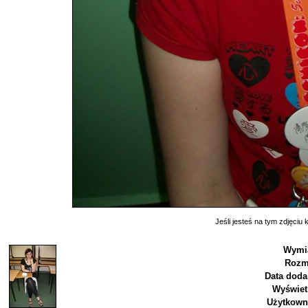
Jeśli jesteś na tym zdjęciu k
Wymia
Rozm
Data doda
Wyświet
Użytkown