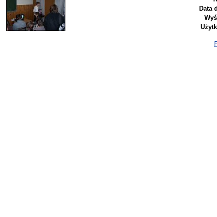
Data 
Wyś
Użyt
P