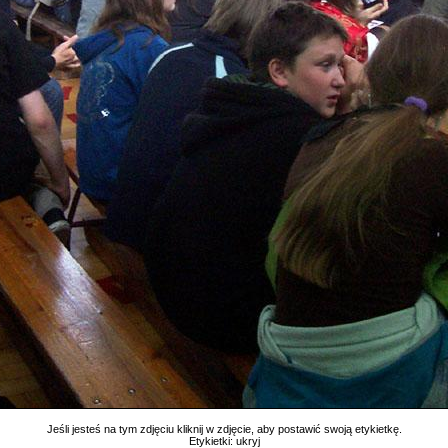
Jeśli jesteś na tym zdjęciu kliknij w zdjęcie, aby postawić swoją etykietkę.
Etykietki:
ukryj