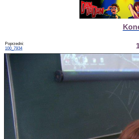
Kone
Poprzedni:
100_7934