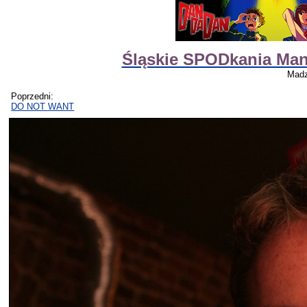
Śląskie SPODkania Ma
Madz
Poprzedni:
DO NOT WANT