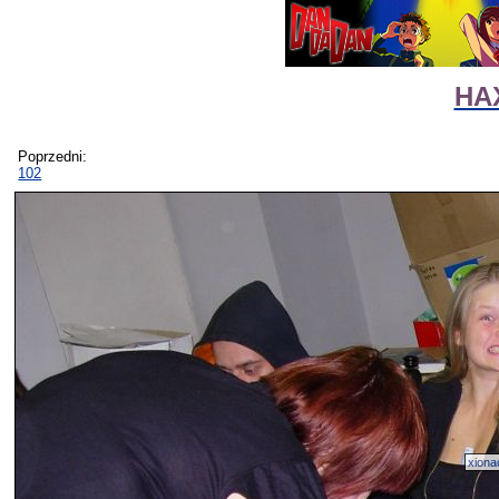
HAX
Poprzedni:
102
xiona