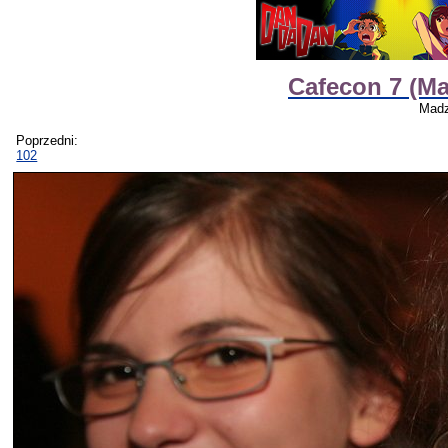
Cafecon 7 (M
Madz
Poprzedni:
102