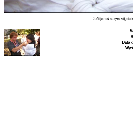
Jeśli jesteś na tym zdjęciu k
W
R
Data 
Wyś