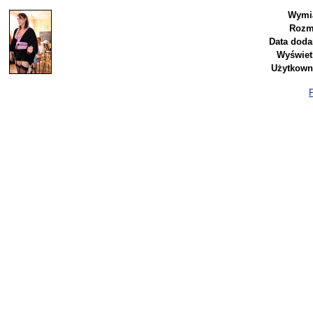
Wymia
Rozm
Data doda
Wyświet
Użytkown
P