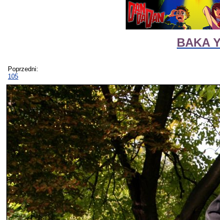
BAKA Y
Poprzedni:
105