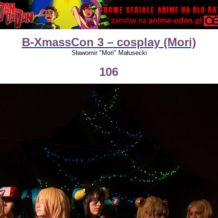
B-XmassCon 3 – cosplay (Mori)
Sławomir "Mori" Małusecki
106