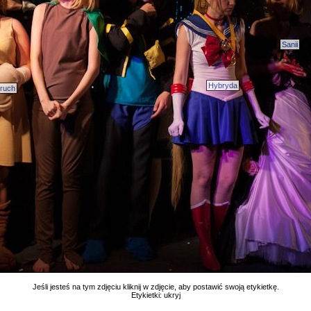
Sanii
Hybryda
ruch
Jeśli jesteś na tym zdjęciu kliknij w zdjęcie, aby postawić swoją etykietkę.
Etykietki:
ukryj