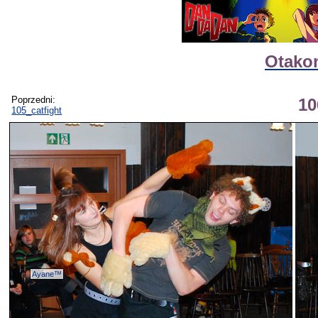
Otakon
Poprzedni:
10
105_catfight
Ayane™