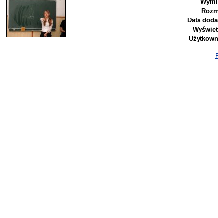
Wymia
Rozm
Data doda
Wyświet
Użytkown
P