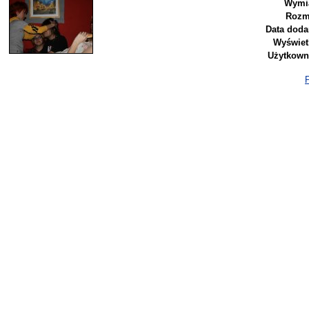
Wymia
Rozm
Data doda
Wyświet
Użytkown
P