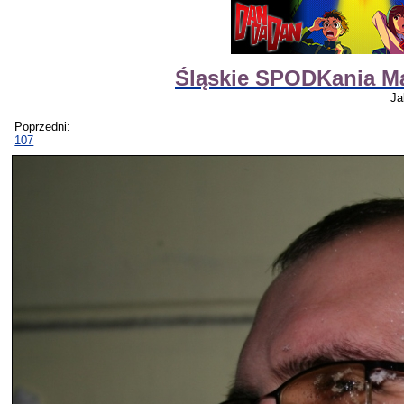
Śląskie SPODKania M
Ja
Poprzedni:
107