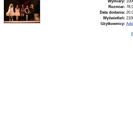
Wymiary:
100
Rozmiar:
78,
Data dodania:
20.
Wyświetleń:
210
Użytkownicy:
Adr
P