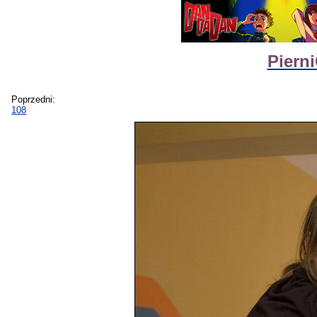
Piern
Poprzedni:
108