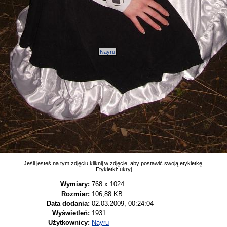
Nayru
Jeśli jesteś na tym zdjęciu kliknij w zdjęcie, aby postawić swoją etykietkę.
Etykietki:
ukryj
Wymiary:
768 x 1024
Rozmiar:
106,88 KB
Data dodania:
02.03.2009, 00:24:04
Wyświetleń:
1931
Użytkownicy:
Nayru