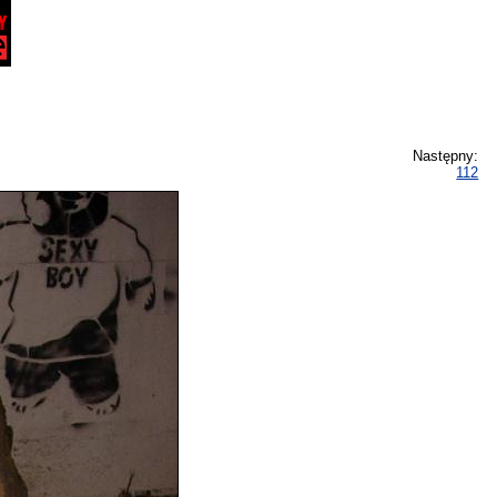
Następny:
112