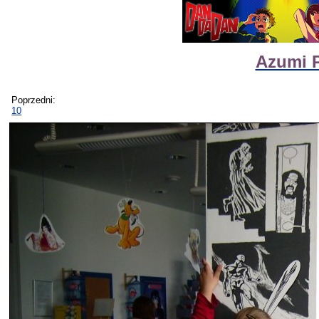
Azumi P
Poprzedni:
10