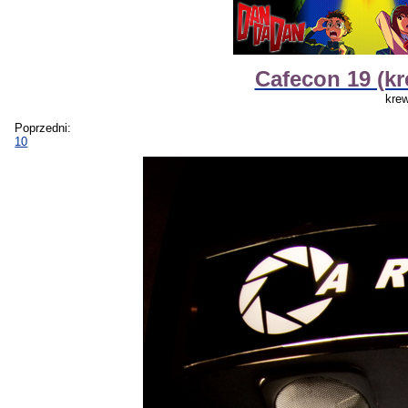
Cafecon 19 (kr
krew
Poprzedni:
10