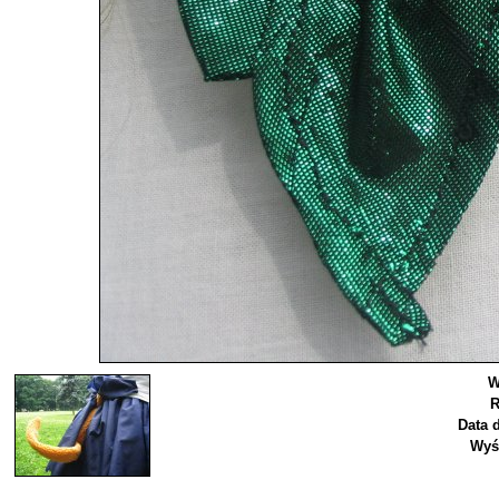
W
R
Data 
Wyś