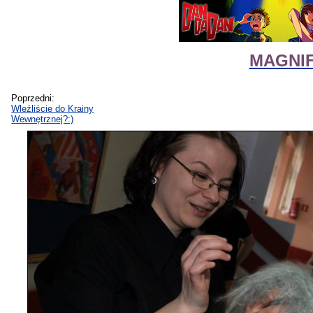
MAGNIFI
Poprzedni:
Wleźliście do Krainy
Wewnętrznej?:)