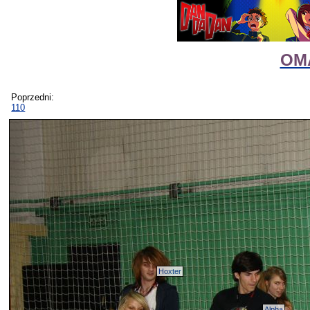
OMA
Poprzedni:
110
Hoxter
Alpha