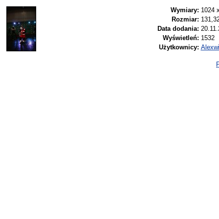
Wymiary:
1024 
Rozmiar:
131,3
Data dodania:
20.11.
Wyświetleń:
1532
Użytkownicy:
Alexwi
P