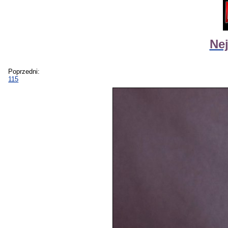
Nej
Poprzedni:
115