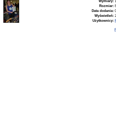
Wymiary:
Rozmiar:
Data dodania:
Wyświetleń:
Użytkownicy:
P