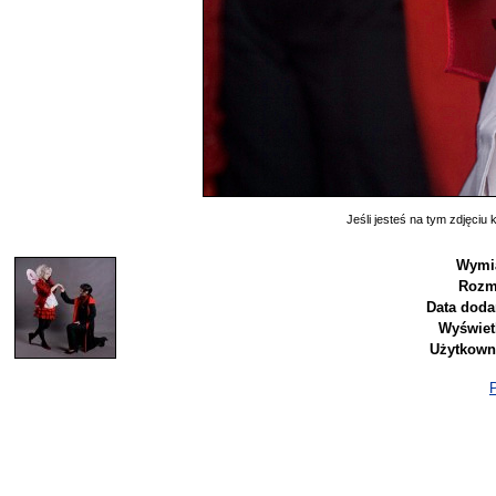
Jeśli jesteś na tym zdjęciu k
Wymia
Rozm
Data doda
Wyświet
Użytkown
P