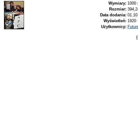
Wymiary:
1000 
Rozmiar:
394,2
Data dodania:
01.10
Wyświetleń:
1920
Użytkownicy:
Futur
P