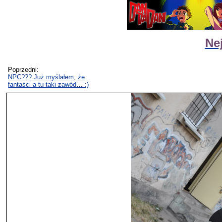
Ne
Poprzedni:
NPC??? Już myślałem, że
fantaści a tu taki zawód… :)