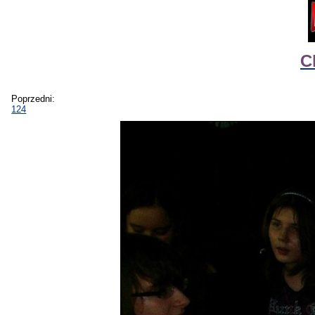
C
Poprzedni:
124