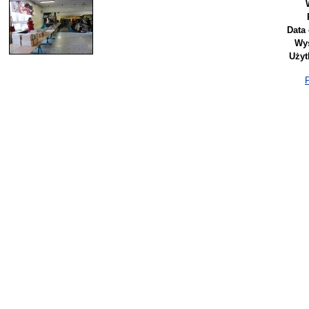
Data
Wyś
Użyt
P