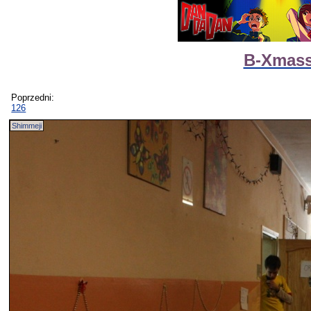
B-Xmass
Poprzedni:
126
Shimmeji