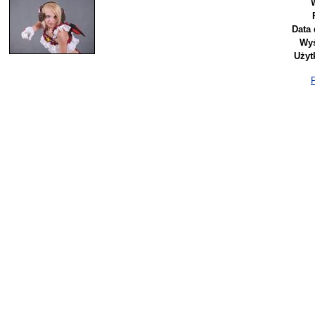
Data 
Wyś
Użyt
P