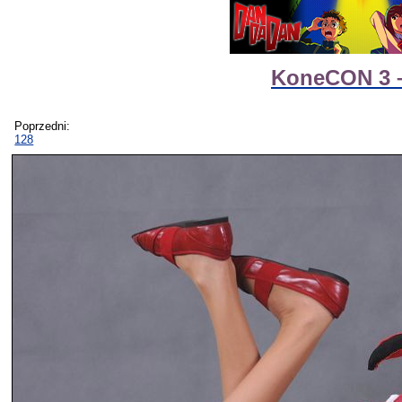
KoneCON 3 – 
Poprzedni:
128