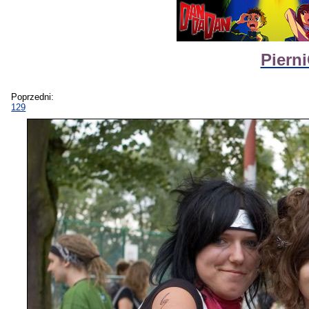
Piern
Poprzedni:
129