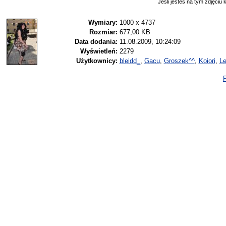
Jeśli jesteś na tym zdjęciu k
Wymiary:
1000 x 4737
Rozmiar:
677,00 KB
Data dodania:
11.08.2009, 10:24:09
Wyświetleń:
2279
Użytkownicy:
bleidd_
,
Gacu
,
Groszek^^
,
Koiori
,
L
P