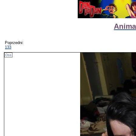
Animat
Poprzedni:
133
Oss