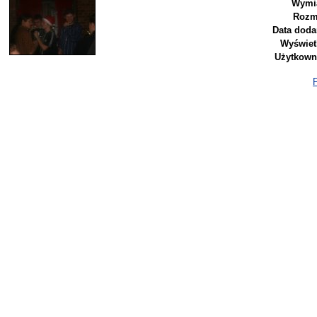
Wymia
Rozm
Data doda
Wyświet
Użytkown
P