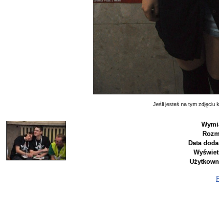
Jeśli jesteś na tym zdjęciu k
Wymia
Rozm
Data doda
Wyświet
Użytkown
P